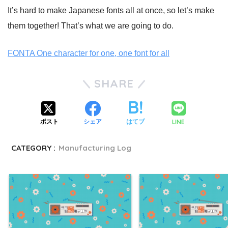
It’s hard to make Japanese fonts all at once, so let’s make
them together! That’s what we are going to do.
FONTA One character for one, one font for all
SHARE
LINE
ポスト
シェア
はてブ
CATEGORY :
Manufacturing Log