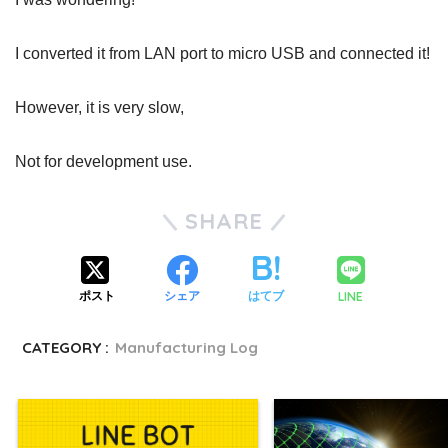
I converted it from LAN port to micro USB and connected it!
However, it is very slow,
Not for development use.
SHARE
LINE
ポスト
シェア
はてブ
CATEGORY :
Manufacturing Log