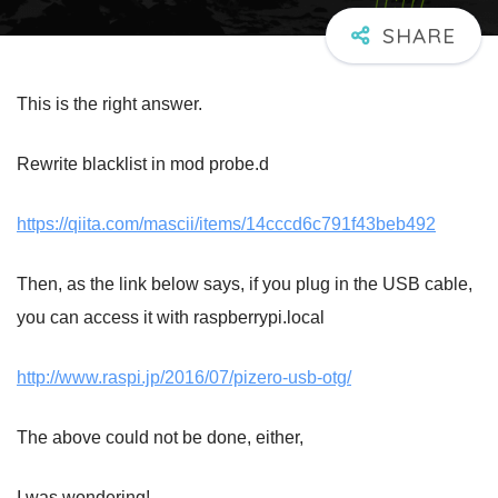
This is the right answer.
Rewrite blacklist in mod probe.d
https://qiita.com/mascii/items/14cccd6c791f43beb492
Then, as the link below says, if you plug in the USB cable,
you can access it with raspberrypi.local
http://www.raspi.jp/2016/07/pizero-usb-otg/
The above could not be done, either,
I was wondering!