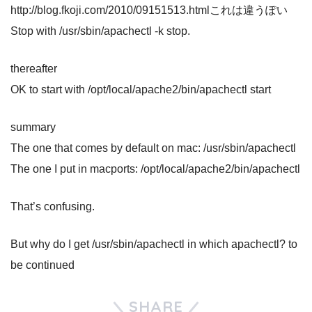
http://blog.fkoji.com/2010/09151513.htmlこれは違うぽい
Stop with /usr/sbin/apachectl -k stop.
thereafter
OK to start with /opt/local/apache2/bin/apachectl start
summary
The one that comes by default on mac: /usr/sbin/apachectl
The one I put in macports: /opt/local/apache2/bin/apachectl
That’s confusing.
But why do I get /usr/sbin/apachectl in which apachectl? to
be continued
SHARE