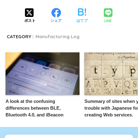
LINE
ポスト
シェア
はてブ
CATEGORY :
Manufacturing Log
A look at the confusing
Summary of sites when 
differences between BLE,
trouble with Japanese f
Bluetooth 4.0, and iBeacon
creating Web services.