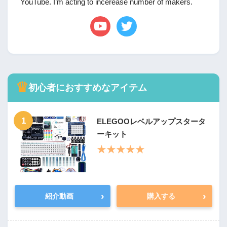
YouTube. I’m acting to incerease number of makers.
♛
初心者におすすめなアイテム
1
ELEGOOレベルアップスタータ
ーキット
★★★★★
›
›
紹介動画
購入する