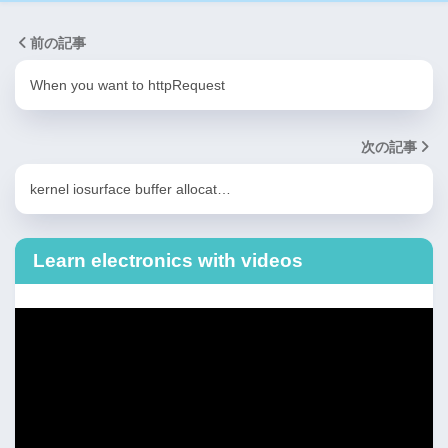
前の記事
When you want to httpRequest
次の記事
kernel iosurface buffer allocat…
Learn electronics with videos