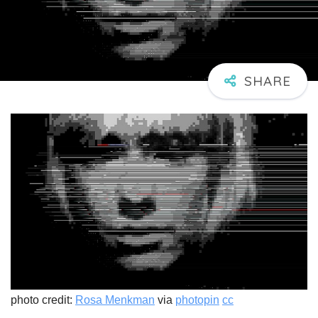
photo credit:
Rosa Menkman
via
photopin
cc