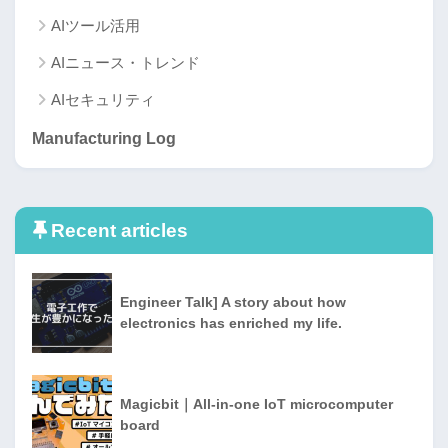
AIツール活用
AIニュース・トレンド
AIセキュリティ
Manufacturing Log
Recent articles
Engineer Talk] A story about how
electronics has enriched my life.
Magicbit｜All-in-one IoT microcomputer
board