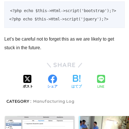
<?php echo $this->Html->script('bootstrap');?> 

Let’s be careful not to forget this as we are likely to get
stuck in the future.
SHARE
LINE
ポスト
シェア
はてブ
CATEGORY :
Manufacturing Log