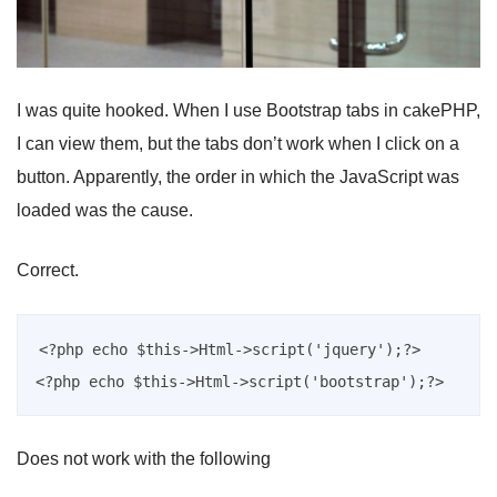
I was quite hooked. When I use Bootstrap tabs in cakePHP,
I can view them, but the tabs don’t work when I click on a
button. Apparently, the order in which the JavaScript was
loaded was the cause.
Correct.
<?php echo $this->Html->script('jquery');?> 

Does not work with the following