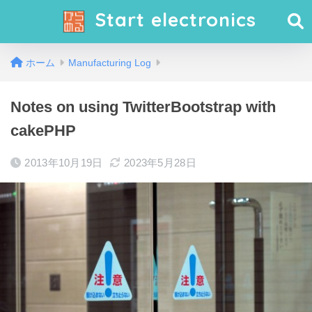
Start electronics
ホーム
Manufacturing Log
Notes on using TwitterBootstrap with
cakePHP
2013年10月19日
2023年5月28日