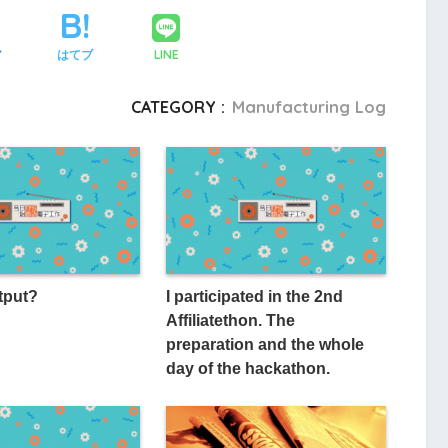
LINE
ア
はてブ
CATEGORY :
Manufacturing Log
tput?
I participated in the 2nd
Affiliatethon. The
preparation and the whole
day of the hackathon.