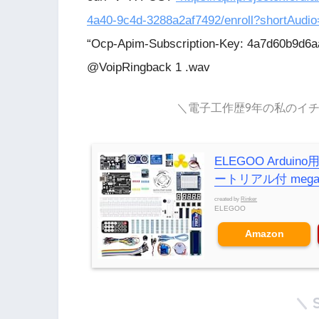
4a40-9c4d-3288a2af7492/enroll?shortAudio
“Ocp-Apim-Subscription-Key: 4a7d60b9d6a
@VoipRingback 1 .wav
＼電子工作歴9年の私のイチ
ELEGOO Ardu
ートリアル付 mega2
created by
Rinker
ELEGOO
Amazon