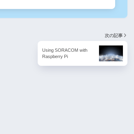
次の記事
Using SORACOM with
Raspberry Pi