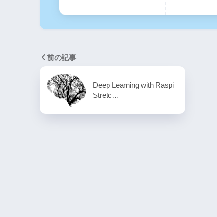
前の記事
Deep Learning with Raspi
Stretc…