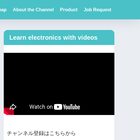
map
About the Channel
Product
Job Request
Learn electronics with videos
チャンネル登録はこちらから