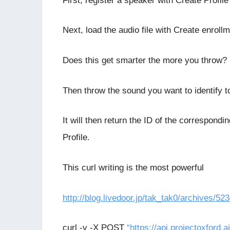
First, register a speaker with Create Profile i
Next, load the audio file with Create enroll
Does this get smarter the more you throw?
Then throw the sound you want to identify 
It will then return the ID of the correspond
Profile.
This curl writing is the most powerful
http://blog.livedoor.jp/tak_tak0/archives/52
curl -v -X POST
“https://api.projectoxford.