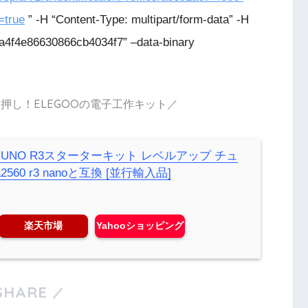
=
true
” -H “Content-Type: multipart/form-data” -H
a4f4e86630866cb4034f7” –data-binary
押し！ELEGOOの電子工作キット／
ino用UNO R3スターターキット レベルアップ チュ
560 r3 nanoと互換 [並行輸入品]
楽天市場
Yahooショッピング
SHARE