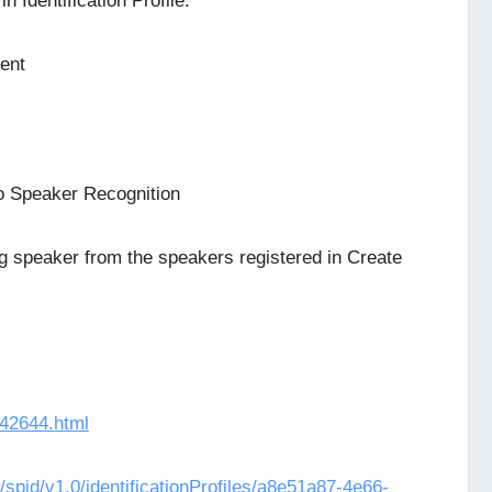
n Identification Profile.
ment
to Speaker Recognition
ing speaker from the speakers registered in Create
342644.html
ai/spid/v1.0/identificationProfiles/a8e51a87-4e66-