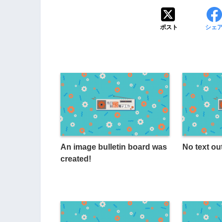
ポスト
シェ
An image bulletin board was
No text ou
created!