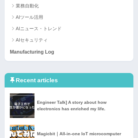
業務自動化
AIツール活用
AIニュース・トレンド
AIセキュリティ
Manufacturing Log
Recent articles
Engineer Talk] A story about how
electronics has enriched my life.
Magicbit｜All-in-one IoT microcomputer