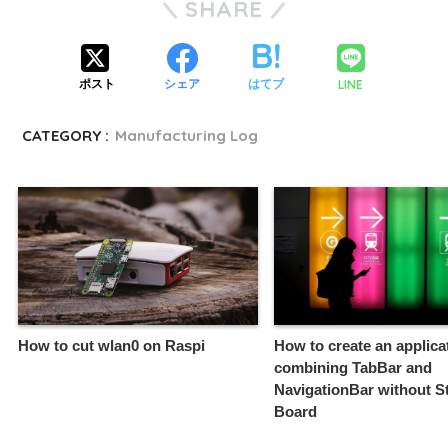
SHARE
LINE
ポスト
シェア
はてブ
CATEGORY :
Manufacturing Log
How to cut wlan0 on Raspi
How to create an applica
combining TabBar and
NavigationBar without S
Board