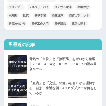
プロンプト
ラズベリーパイ
リチウム電池
半田付け
回路図
抵抗
機械学習
画像認識
自作ガジェット
超音波センサ
電子工作入門
電子部品
電気の基本
最近の記事
電気の「単位」と「接頭辞」をゼロから整理
｜V・A・Ω・Wと、k・m・μ・n・pの読み書
きルール
「直流」と「交流」の違いをゼロから理解す
る｜波形・身近な例・ACアダプターが何をし
ているか