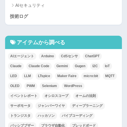
AIセキュリティ
技術ログ
アイテムから調べる
AIエージェント
Arduino
CdSセンサ
ChatGPT
Claude
Claude Code
Gemini
Gugen
I2C
IoT
LED
LLM
LTspice
Maker Faire
micro:bit
MQTT
OLED
PWM
Selenium
WordPress
イベントレポート
オシロスコープ
オームの法則
サーボモータ
ジャンパーワイヤ
ディープラーニング
トランジスタ
ハッカソン
バイブコーディング
パッシブブザー
ブラウザ自動化
ブレッドボード