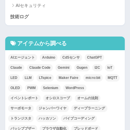
AIセキュリティ
技術ログ
アイテムから調べる
AIエージェント
Arduino
CdSセンサ
ChatGPT
Claude
Claude Code
Gemini
Gugen
I2C
IoT
LED
LLM
LTspice
Maker Faire
micro:bit
MQTT
OLED
PWM
Selenium
WordPress
イベントレポート
オシロスコープ
オームの法則
サーボモータ
ジャンパーワイヤ
ディープラーニング
トランジスタ
ハッカソン
バイブコーディング
パッシブブザー
ブラウザ自動化
ブレッドボード