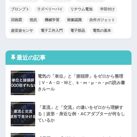
プロンプト
ラズベリーパイ
リチウム電池
半田付け
回路図
抵抗
機械学習
画像認識
自作ガジェット
超音波センサ
電子工作入門
電子部品
電気の基本
最近の記事
電気の「単位」と「接頭辞」をゼロから整理
｜V・A・Ω・Wと、k・m・μ・n・pの読み書
きルール
「直流」と「交流」の違いをゼロから理解す
る｜波形・身近な例・ACアダプターが何をし
ているか