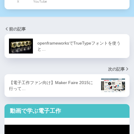
X
YouTube
前の記事
openframeworksでTrueTypeフォントを使う
と…
次の記事
【電子工作ファン向け】Maker Faire 2015に
行って…
動画で学ぶ電子工作