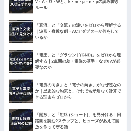
V・A・Ω・Wと、k・m・μ・n・pの読み書き
ルール
「直流」と「交流」の違いをゼロから理解する
｜波形・身近な例・ACアダプターが何をして
いるか
「電圧」と「グラウンド(GND)」をゼロから理
解する｜2点間の差・電位の基準・なぜ0Vが必
要なのか
「電流の向き」と「電子の向き」がなぜ逆なの
か｜歴史的な約束と、それでも矛盾なく計算で
きる理由をゼロから
「開放」と「短絡 (ショート)」を見分ける｜回
路図を読む2ステップと、ヒューズがあえて開
放を作って守る話