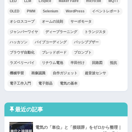
LED
LLM
LTspice
Maker Faire
micro:bit
MQTT
OLED
PWM
Selenium
WordPress
イベントレポート
オシロスコープ
オームの法則
サーボモータ
ジャンパーワイヤ
ディープラーニング
トランジスタ
ハッカソン
バイブコーディング
パッシブブザー
ブラウザ自動化
ブレッドボード
プロンプト
ラズベリーパイ
リチウム電池
半田付け
回路図
抵抗
機械学習
画像認識
自作ガジェット
超音波センサ
電子工作入門
電子部品
電気の基本
最近の記事
電気の「単位」と「接頭辞」をゼロから整理｜