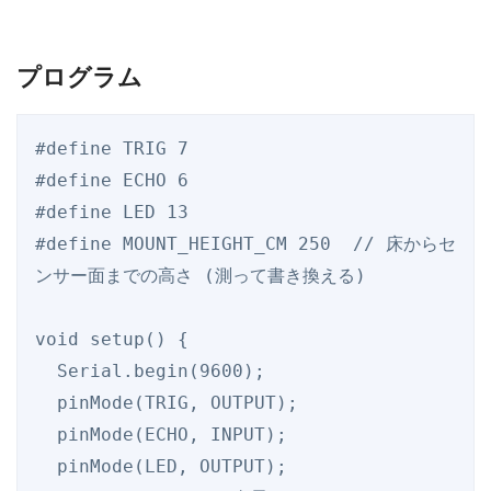
プログラム
#define TRIG 7

#define ECHO 6

#define LED 13

#define MOUNT_HEIGHT_CM 250  // 床からセ
ンサー面までの高さ (測って書き換える)

void setup() {

  Serial.begin(9600);

  pinMode(TRIG, OUTPUT);

  pinMode(ECHO, INPUT);

  pinMode(LED, OUTPUT);
