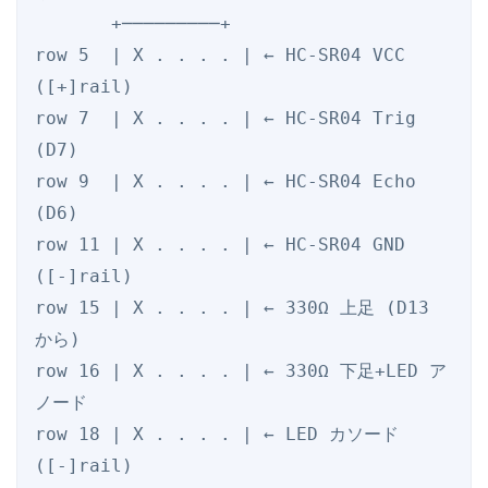
       +─────────+

row 5  | X . . . . | ← HC-SR04 VCC 
([+]rail)

row 7  | X . . . . | ← HC-SR04 Trig 
(D7)

row 9  | X . . . . | ← HC-SR04 Echo 
(D6)

row 11 | X . . . . | ← HC-SR04 GND 
([-]rail)

row 15 | X . . . . | ← 330Ω 上足 (D13 
から)

row 16 | X . . . . | ← 330Ω 下足+LED ア
ノード

row 18 | X . . . . | ← LED カソード 
([-]rail)
