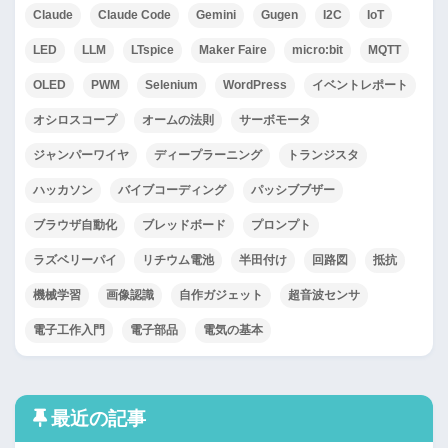
Claude
Claude Code
Gemini
Gugen
I2C
IoT
LED
LLM
LTspice
Maker Faire
micro:bit
MQTT
OLED
PWM
Selenium
WordPress
イベントレポート
オシロスコープ
オームの法則
サーボモータ
ジャンパーワイヤ
ディープラーニング
トランジスタ
ハッカソン
バイブコーディング
パッシブブザー
ブラウザ自動化
ブレッドボード
プロンプト
ラズベリーパイ
リチウム電池
半田付け
回路図
抵抗
機械学習
画像認識
自作ガジェット
超音波センサ
電子工作入門
電子部品
電気の基本
最近の記事