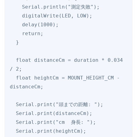
    Serial.println("測定失敗");

    digitalWrite(LED, LOW);

    delay(1000);

    return;

  }

  float distanceCm = duration * 0.034 
/ 2;

  float heightCm = MOUNT_HEIGHT_CM - 
distanceCm;

  Serial.print("頭までの距離: ");

  Serial.print(distanceCm);

  Serial.print("cm  身長: ");

  Serial.print(heightCm);
