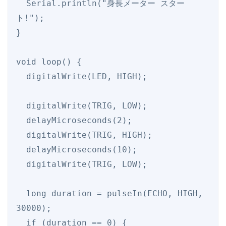
  Serial.println("身長メーター スター
ト!");

}

void loop() {

  digitalWrite(LED, HIGH);

  digitalWrite(TRIG, LOW);

  delayMicroseconds(2);

  digitalWrite(TRIG, HIGH);

  delayMicroseconds(10);

  digitalWrite(TRIG, LOW);

  long duration = pulseIn(ECHO, HIGH, 
30000);

  if (duration == 0) {
