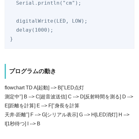
  Serial.println("cm");

  digitalWrite(LED, LOW);

  delay(1000);

プログラムの動き
flowchart TD A[起動] --> B["LED点灯
測定中"] B --> C[超音波送信] C --> D[反射時間を測る] D -->
E[距離を計算] E --> F["身長を計算
天井-距離"] F --> G[シリアル表示] G --> H[LED消灯] H -->
I[1秒待つ] I --> B