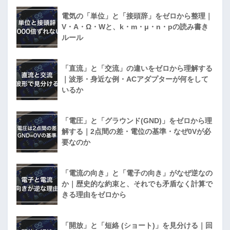
電気の「単位」と「接頭辞」をゼロから整理｜
V・A・Ω・Wと、k・m・μ・n・pの読み書き
ルール
「直流」と「交流」の違いをゼロから理解する
｜波形・身近な例・ACアダプターが何をして
いるか
「電圧」と「グラウンド(GND)」をゼロから理
解する｜2点間の差・電位の基準・なぜ0Vが必
要なのか
「電流の向き」と「電子の向き」がなぜ逆なの
か｜歴史的な約束と、それでも矛盾なく計算で
きる理由をゼロから
「開放」と「短絡 (ショート)」を見分ける｜回