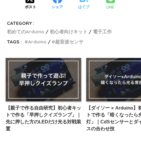
LINE
ポスト
シェア
はてブ
CATEGORY :
初めてのArduino
初心者向けキット
電子工作
TAGS :
Arduino
超音波センサ
【親子で作る自由研究】初心者キッ
【ダイソー × Arduino
トで作る「早押しクイズランプ」｜
トで作る「暗くなったら
先に押した方のLEDだけ光る対戦装
灯」｜CdSセンサーとダ
置
スの合わせ技