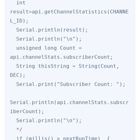
  int 
result=api.getChannelStatistics(CHANNE
L_ID);

  Serial.println(result);

  Serial.println("\n");

  unsigned long Count = 
api.channelStats.subscriberCount;

  String thisString = String(Count, 
DEC);

  Serial.print("Subscriber Count: ");

Serial.println(api.channelStats.subscr
iberCount);

  Serial.println("\n");

  */

  if (millis() > nextRunTime)  {
