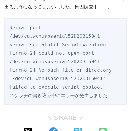
出るようになってしまいました。原因調査中、、。
Serial port 
/dev/cu.wchusbserial52D20315041

serial.serialutil.SerialException: 
[Errno 2] could not open port 
/dev/cu.wchusbserial52D20315041: 
[Errno 2] No such file or directory: 
'/dev/cu.wchusbserial52D20315041'

Failed to execute script esptool

SHARE