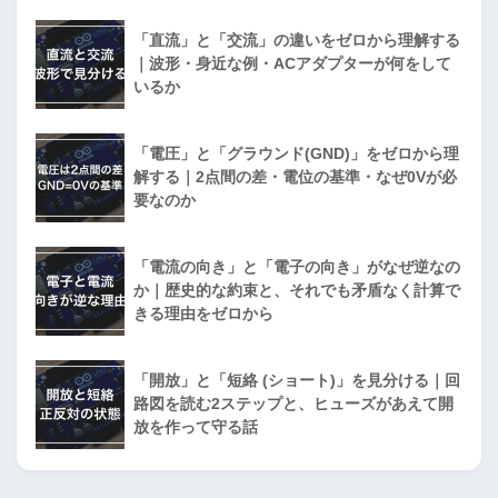
「直流」と「交流」の違いをゼロから理解する
｜波形・身近な例・ACアダプターが何をして
いるか
「電圧」と「グラウンド(GND)」をゼロから理
解する｜2点間の差・電位の基準・なぜ0Vが必
要なのか
「電流の向き」と「電子の向き」がなぜ逆なの
か｜歴史的な約束と、それでも矛盾なく計算で
きる理由をゼロから
「開放」と「短絡 (ショート)」を見分ける｜回
路図を読む2ステップと、ヒューズがあえて開
放を作って守る話