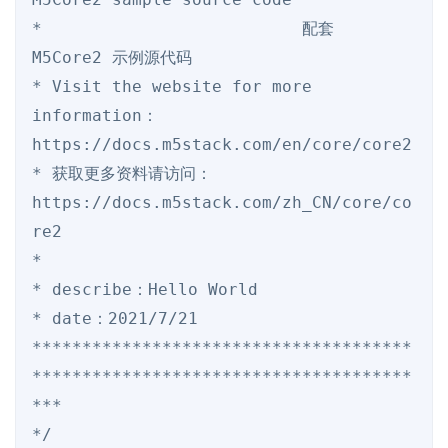
*                          配套  
M5Core2 示例源代码

* Visit the website for more 
information：
https://docs.m5stack.com/en/core/core2

* 获取更多资料请访问：
https://docs.m5stack.com/zh_CN/core/co
re2

*

* describe：Hello World

* date：2021/7/21

**************************************
**************************************
***

*/
