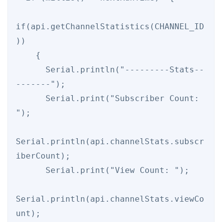
if(api.getChannelStatistics(CHANNEL_ID
))

    {

      Serial.println("---------Stats--
-------");

      Serial.print("Subscriber Count: 
");

Serial.println(api.channelStats.subscr
iberCount);

      Serial.print("View Count: ");

Serial.println(api.channelStats.viewCo
unt);
