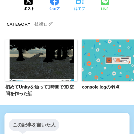
LINE
ポスト
シェア
はてブ
CATEGORY :
技術ログ
初めてUnityを触って1時間で3D空
console.logの弱点
間を作った話
この記事を書いた人