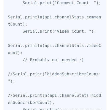
      Serial.print("Comment Count: ");

Serial.println(api.channelStats.commen
tCount);

      Serial.print("Video Count: ");

Serial.println(api.channelStats.videoC
ount);

      // Probably not needed :)

//Serial.print("hiddenSubscriberCount: 
");

//Serial.println(api.channelStats.hidd
enSubscriberCount);

      Serial.println("----------------