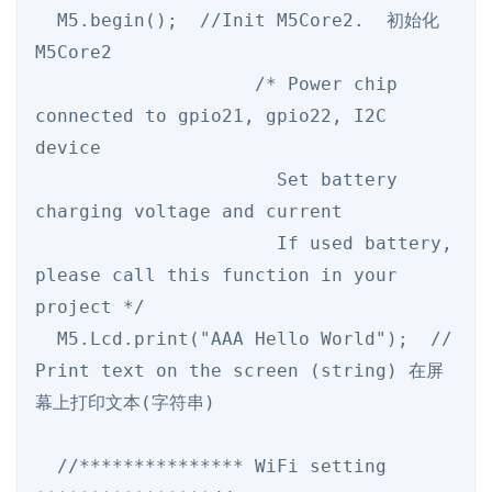
  M5.begin();  //Init M5Core2.  初始化 
M5Core2

                    /* Power chip 
connected to gpio21, gpio22, I2C 
device

                      Set battery 
charging voltage and current

                      If used battery, 
please call this function in your 
project */

  M5.Lcd.print("AAA Hello World");  // 
Print text on the screen (string) 在屏
幕上打印文本(字符串)

  //*************** WiFi setting 