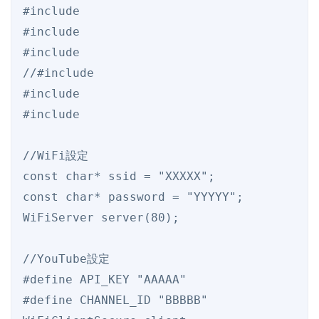
#include 
#include 
#include 
//#include 
#include 
#include 
//WiFi設定

const char* ssid = "XXXXX";

const char* password = "YYYYY";

WiFiServer server(80);

//YouTube設定

#define API_KEY "AAAAA"

#define CHANNEL_ID "BBBBB"
