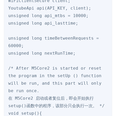
WiFiClientSecure client;

YoutubeApi api(API_KEY, client);

unsigned long api_mtbs = 10000;

unsigned long api_lasttime;

unsigned long timeBetweenRequests = 
60000;

unsigned long nextRunTime;

/* After M5Core2 is started or reset

the program in the setUp () function 
will be run, and this part will only 
be run once.

在 M5Core2 启动或者复位后，即会开始执行
setup()函数中的程序，该部分只会执行一次。 */

void setup(){
