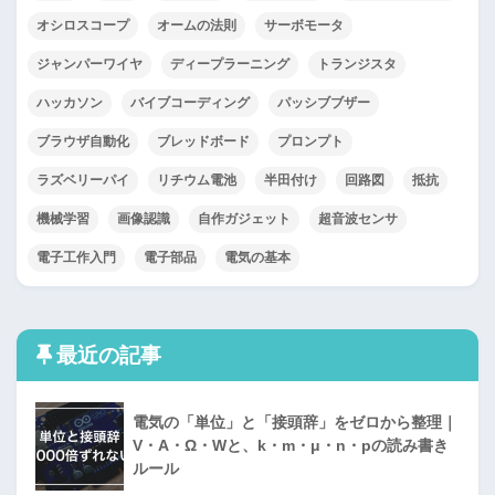
オシロスコープ
オームの法則
サーボモータ
ジャンパーワイヤ
ディープラーニング
トランジスタ
ハッカソン
バイブコーディング
パッシブブザー
ブラウザ自動化
ブレッドボード
プロンプト
ラズベリーパイ
リチウム電池
半田付け
回路図
抵抗
機械学習
画像認識
自作ガジェット
超音波センサ
電子工作入門
電子部品
電気の基本
最近の記事
電気の「単位」と「接頭辞」をゼロから整理｜
V・A・Ω・Wと、k・m・μ・n・pの読み書き
ルール