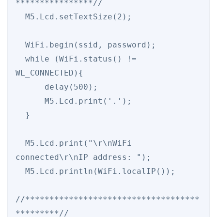
****************//

  M5.Lcd.setTextSize(2);

  WiFi.begin(ssid, password);

  while (WiFi.status() != 
WL_CONNECTED){

      delay(500);

      M5.Lcd.print('.');

  }

  M5.Lcd.print("\r\nWiFi 
connected\r\nIP address: ");

  M5.Lcd.println(WiFi.localIP());

//************************************
*********//
