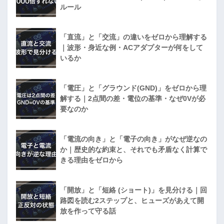
ルール
「直流」と「交流」の違いをゼロから理解する
｜波形・身近な例・ACアダプターが何をして
いるか
「電圧」と「グラウンド(GND)」をゼロから理
解する｜2点間の差・電位の基準・なぜ0Vが必
要なのか
「電流の向き」と「電子の向き」がなぜ逆なの
か｜歴史的な約束と、それでも矛盾なく計算で
きる理由をゼロから
「開放」と「短絡 (ショート)」を見分ける｜回
路図を読む2ステップと、ヒューズがあえて開
放を作って守る話