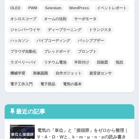
OLED
PWM
Selenium
WordPress
イベントレポート
オシロスコープ
オームの法則
サーボモータ
ジャンパーワイヤ
ディープラーニング
トランジスタ
ハッカソン
バイブコーディング
パッシブブザー
ブラウザ自動化
ブレッドボード
プロンプト
ラズベリーパイ
リチウム電池
半田付け
回路図
抵抗
機械学習
画像認識
自作ガジェット
超音波センサ
電子工作入門
電子部品
電気の基本
最近の記事
電気の「単位」と「接頭辞」をゼロから整理｜
V・A・Ω・Wと、k・m・μ・n・pの読み書き