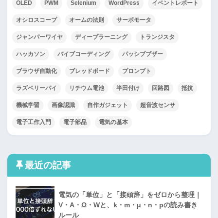
OLED
PWM
Selenium
WordPress
イベントレポート
オシロスコープ
オームの法則
サーボモータ
ジャンパーワイヤ
ディープラーニング
トランジスタ
ハッカソン
バイブコーディング
パッシブブザー
ブラウザ自動化
ブレッドボード
プロンプト
ラズベリーパイ
リチウム電池
半田付け
回路図
抵抗
機械学習
画像認識
自作ガジェット
超音波センサ
電子工作入門
電子部品
電気の基本
最近の記事
電気の「単位」と「接頭辞」をゼロから整理｜
V・A・Ω・Wと、k・m・μ・n・pの読み書き
ルール