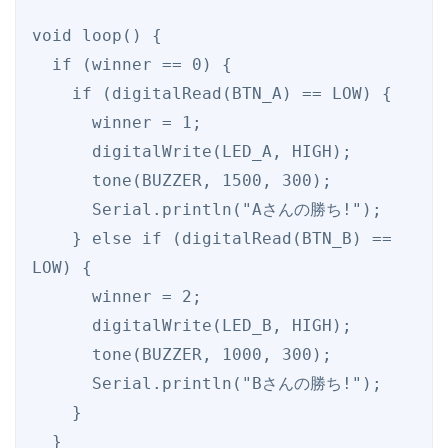
void loop() {

  if (winner == 0) {

    if (digitalRead(BTN_A) == LOW) {

      winner = 1;

      digitalWrite(LED_A, HIGH);

      tone(BUZZER, 1500, 300);

      Serial.println("Aさんの勝ち!");

    } else if (digitalRead(BTN_B) == 
LOW) {

      winner = 2;

      digitalWrite(LED_B, HIGH);

      tone(BUZZER, 1000, 300);

      Serial.println("Bさんの勝ち!");

    }

  }
