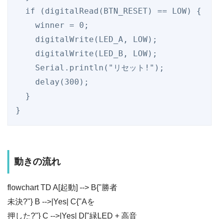
  if (digitalRead(BTN_RESET) == LOW) {

    winner = 0;

    digitalWrite(LED_A, LOW);

    digitalWrite(LED_B, LOW);

    Serial.println("リセット!");

    delay(300);

  }

動きの流れ
flowchart TD A[起動] --> B{"勝者
未決?"} B -->|Yes| C{"Aを
押した?"} C -->|Yes| D["緑LED + 高音