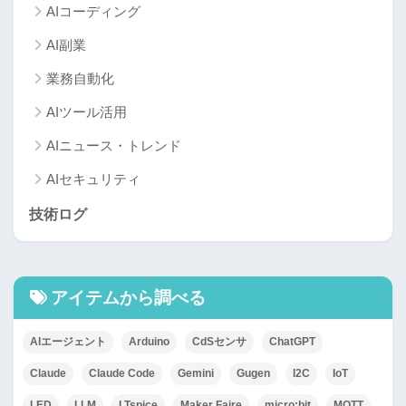
AIコーディング
AI副業
業務自動化
AIツール活用
AIニュース・トレンド
AIセキュリティ
技術ログ
アイテムから調べる
AIエージェント
Arduino
CdSセンサ
ChatGPT
Claude
Claude Code
Gemini
Gugen
I2C
IoT
LED
LLM
LTspice
Maker Faire
micro:bit
MQTT