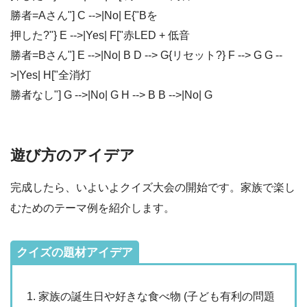
勝者=Aさん"] C -->|No| E{"Bを
押した?"} E -->|Yes| F["赤LED + 低音
勝者=Bさん"] E -->|No| B D --> G{リセット?} F --> G G --
>|Yes| H["全消灯
勝者なし"] G -->|No| G H --> B B -->|No| G
遊び方のアイデア
完成したら、いよいよクイズ大会の開始です。家族で楽し
むためのテーマ例を紹介します。
クイズの題材アイデア
家族の誕生日や好きな食べ物 (子ども有利の問題