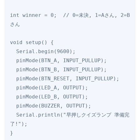
int winner = 0;  // 0=未決, 1=Aさん, 2=B
さん

void setup() {

  Serial.begin(9600);

  pinMode(BTN_A, INPUT_PULLUP);

  pinMode(BTN_B, INPUT_PULLUP);

  pinMode(BTN_RESET, INPUT_PULLUP);

  pinMode(LED_A, OUTPUT);

  pinMode(LED_B, OUTPUT);

  pinMode(BUZZER, OUTPUT);

  Serial.println("早押しクイズランプ 準備完
了!");

}
