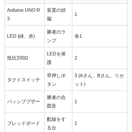
Arduino UNO R
装置の頭
1
3
脳
勝者のラ
LED (緑、赤)
各1
ンプ
LEDを保
抵抗330Ω
2
護
早押しボ
3 (Aさん、Bさん、リセ
タクトスイッチ
タン
ット)
勝者の合
パッシブブザー
1
図音
配線をす
ブレッドボード
1
る台