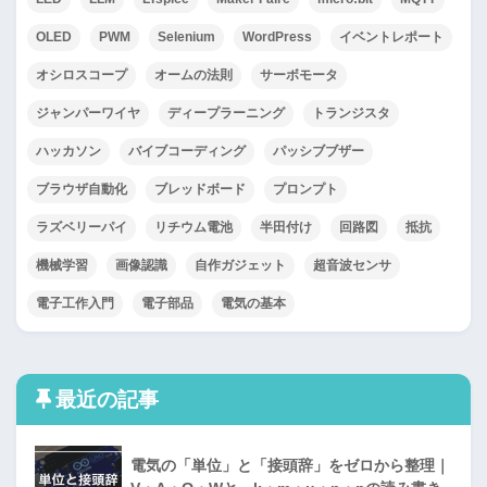
OLED
PWM
Selenium
WordPress
イベントレポート
オシロスコープ
オームの法則
サーボモータ
ジャンパーワイヤ
ディープラーニング
トランジスタ
ハッカソン
バイブコーディング
パッシブブザー
ブラウザ自動化
ブレッドボード
プロンプト
ラズベリーパイ
リチウム電池
半田付け
回路図
抵抗
機械学習
画像認識
自作ガジェット
超音波センサ
電子工作入門
電子部品
電気の基本
最近の記事
電気の「単位」と「接頭辞」をゼロから整理｜