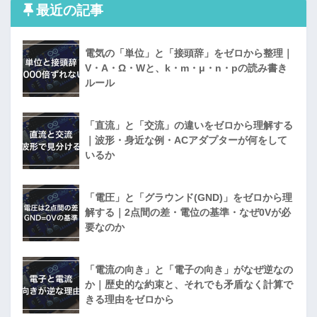
最近の記事
電気の「単位」と「接頭辞」をゼロから整理｜
V・A・Ω・Wと、k・m・μ・n・pの読み書き
ルール
「直流」と「交流」の違いをゼロから理解する
｜波形・身近な例・ACアダプターが何をして
いるか
「電圧」と「グラウンド(GND)」をゼロから理
解する｜2点間の差・電位の基準・なぜ0Vが必
要なのか
「電流の向き」と「電子の向き」がなぜ逆なの
か｜歴史的な約束と、それでも矛盾なく計算で
きる理由をゼロから