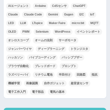
AIエージェント
Arduino
CdSセンサ
ChatGPT
Claude
Claude Code
Gemini
Gugen
I2C
IoT
LED
LLM
LTspice
Maker Faire
micro:bit
MQTT
OLED
PWM
Selenium
WordPress
イベントレポート
オシロスコープ
オームの法則
サーボモータ
ジャンパーワイヤ
ディープラーニング
トランジスタ
ハッカソン
バイブコーディング
パッシブブザー
ブラウザ自動化
ブレッドボード
プロンプト
ラズベリーパイ
リチウム電池
半田付け
回路図
抵抗
機械学習
画像認識
自作ガジェット
超音波センサ
電子工作入門
電子部品
電気の基本