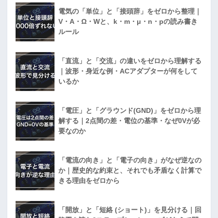
電気の「単位」と「接頭辞」をゼロから整理｜
V・A・Ω・Wと、k・m・μ・n・pの読み書き
ルール
「直流」と「交流」の違いをゼロから理解する
｜波形・身近な例・ACアダプターが何をして
いるか
「電圧」と「グラウンド(GND)」をゼロから理
解する｜2点間の差・電位の基準・なぜ0Vが必
要なのか
「電流の向き」と「電子の向き」がなぜ逆なの
か｜歴史的な約束と、それでも矛盾なく計算で
きる理由をゼロから
「開放」と「短絡 (ショート)」を見分ける｜回