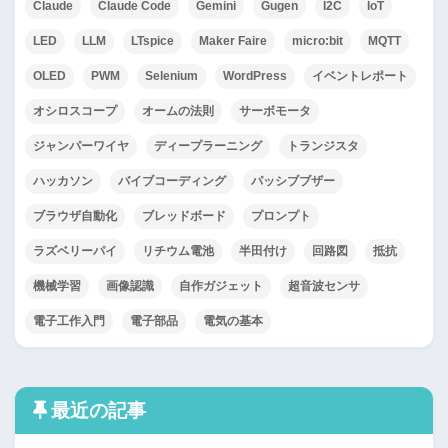
Claude
Claude Code
Gemini
Gugen
I2C
IoT
LED
LLM
LTspice
Maker Faire
micro:bit
MQTT
OLED
PWM
Selenium
WordPress
イベントレポート
オシロスコープ
オームの法則
サーボモータ
ジャンパーワイヤ
ディープラーニング
トランジスタ
ハッカソン
バイブコーディング
パッシブブザー
ブラウザ自動化
ブレッドボード
プロンプト
ラズベリーパイ
リチウム電池
半田付け
回路図
抵抗
機械学習
画像認識
自作ガジェット
超音波センサ
電子工作入門
電子部品
電気の基本
最近の記事