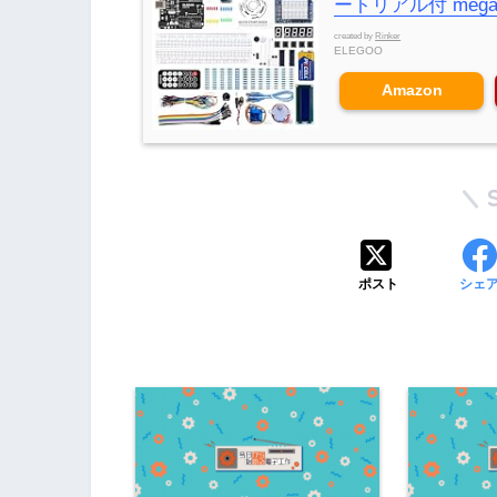
ートリアル付 mega2
created by
Rinker
ELEGOO
Amazon
ポスト
シェ