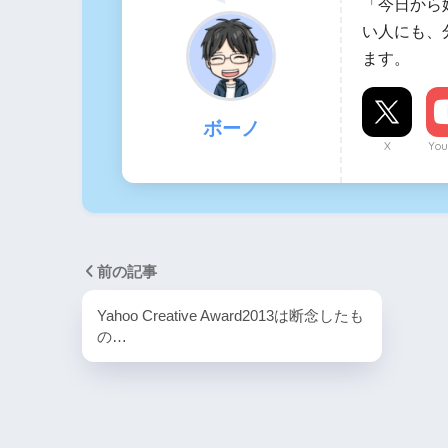
「今日から
い人にも、
ます。
ボーノ
X
You
前の記事
Yahoo Creative Award2013は断念したも
の…