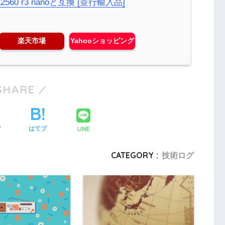
560 r3 nanoと互換 [並行輸入品]
楽天市場
Yahooショッピング
SHARE
LINE
ア
はてブ
CATEGORY :
技術ログ