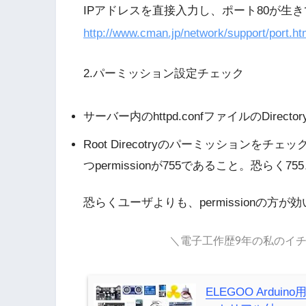
IPアドレスを直接入力し、ポート80が生
http://www.cman.jp/network/support/port.ht
2.パーミッション設定チェック
サーバー内のhttpd.confファイルのDirectory
Root Direcotryのパーミッションをチェ
つpermissionが755であること。恐
恐らくユーザよりも、permissionの
＼電子工作歴9年の私のイチ
ELEGOO Ardu