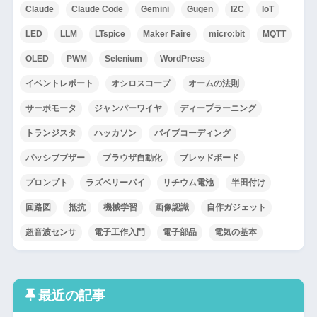
Claude
Claude Code
Gemini
Gugen
I2C
IoT
LED
LLM
LTspice
Maker Faire
micro:bit
MQTT
OLED
PWM
Selenium
WordPress
イベントレポート
オシロスコープ
オームの法則
サーボモータ
ジャンパーワイヤ
ディープラーニング
トランジスタ
ハッカソン
バイブコーディング
パッシブブザー
ブラウザ自動化
ブレッドボード
プロンプト
ラズベリーパイ
リチウム電池
半田付け
回路図
抵抗
機械学習
画像認識
自作ガジェット
超音波センサ
電子工作入門
電子部品
電気の基本
最近の記事