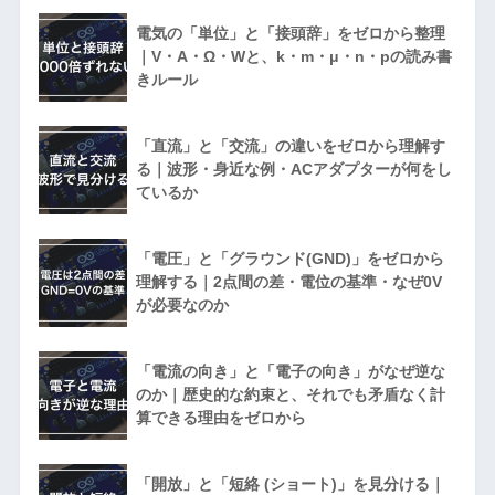
電気の「単位」と「接頭辞」をゼロから整理
｜V・A・Ω・Wと、k・m・μ・n・pの読み書
きルール
「直流」と「交流」の違いをゼロから理解す
る｜波形・身近な例・ACアダプターが何をし
ているか
「電圧」と「グラウンド(GND)」をゼロから
理解する｜2点間の差・電位の基準・なぜ0V
が必要なのか
「電流の向き」と「電子の向き」がなぜ逆な
のか｜歴史的な約束と、それでも矛盾なく計
算できる理由をゼロから
「開放」と「短絡 (ショート)」を見分ける｜