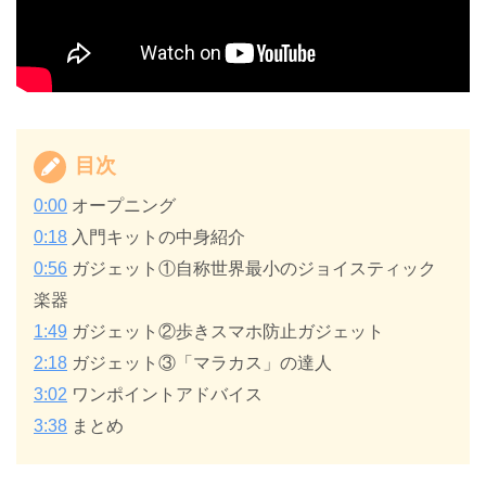
目次
0:00
オープニング
0:18
入門キットの中身紹介
0:56
ガジェット①自称世界最小のジョイスティック
楽器
1:49
ガジェット②歩きスマホ防止ガジェット
2:18
ガジェット③「マラカス」の達人
3:02
ワンポイントアドバイス
3:38
まとめ