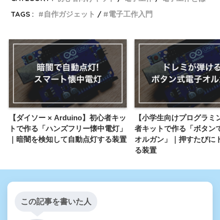
TAGS :
自作ガジェット
電子工作入門
【ダイソー × Arduino】初心者キッ
【小学生向けプログラミ
トで作る「ハンズフリー懐中電灯」
者キットで作る「ボタン
｜暗闇を検知して自動点灯する装置
オルガン」｜押すたびに
る装置
この記事を書いた人